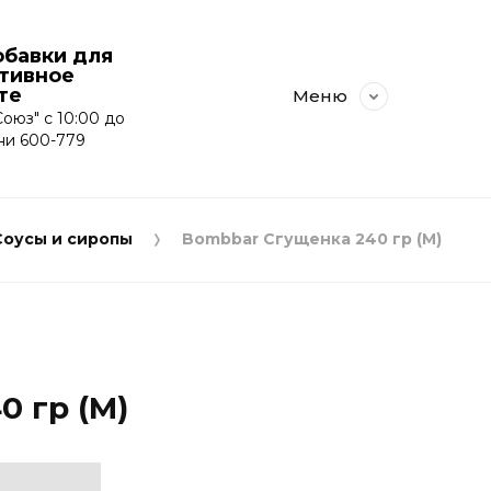
бавки для
ртивное
те
Меню
оюз" с 10:00 до
ни 600-779
Соусы и сиропы
Bombbar Сгущенка 240 гр (M)
 гр (M)