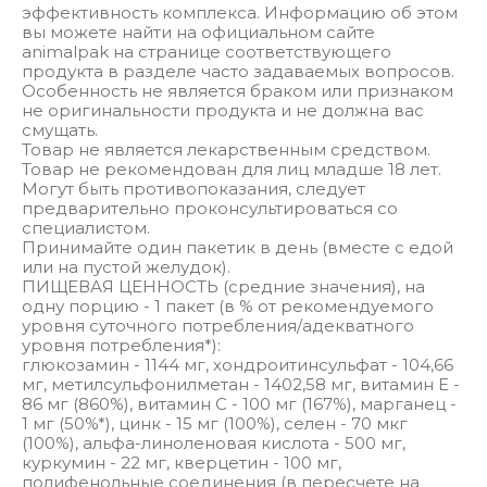
эффективность комплекса. Информацию об этом
вы можете найти на официальном сайте
animalpak на странице соответствующего
продукта в разделе часто задаваемых вопросов.
Особенность не является браком или признаком
не оригинальности продукта и не должна вас
смущать.
Товар не является лекарственным средством.
Товар не рекомендован для лиц младше 18 лет.
Могут быть противопоказания, следует
предварительно проконсультироваться со
специалистом.
Принимайте один пакетик в день (вместе с едой
или на пустой желудок).
ПИЩЕВАЯ ЦЕННОСТЬ (средние значения), на
одну порцию - 1 пакет (в % от рекомендуемого
уровня суточного потребления/адекватного
уровня потребления*):
глюкозамин - 1144 мг, хондроитинсульфат - 104,66
мг, метилсульфонилметан - 1402,58 мг, витамин Е -
86 мг (860%), витамин С - 100 мг (167%), марганец -
1 мг (50%*), цинк - 15 мг (100%), селен - 70 мкг
(100%), альфа-линоленовая кислота - 500 мг,
куркумин - 22 мг, кверцетин - 100 мг,
полифенольные соединения (в пересчете на