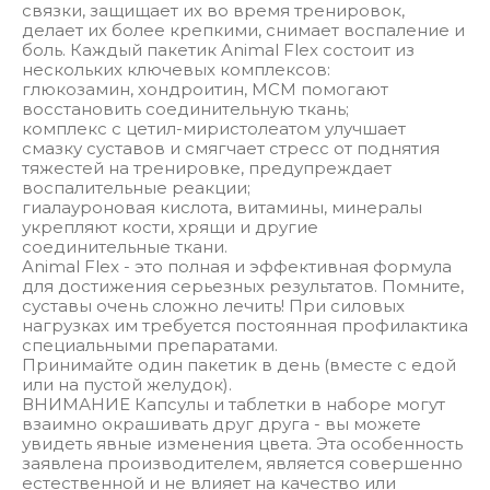
связки, защищает их во время тренировок,
делает их более крепкими, снимает воспаление и
боль. Каждый пакетик Animal Flex состоит из
нескольких ключевых комплексов:
глюкозамин, хондроитин, МСМ помогают
восстановить соединительную ткань;
комплекс с цетил-миристолеатом улучшает
смазку суставов и смягчает стресс от поднятия
тяжестей на тренировке, предупреждает
воспалительные реакции;
гиалауроновая кислота, витамины, минералы
укрепляют кости, хрящи и другие
соединительные ткани.
Animal Flex - это полная и эффективная формула
для достижения серьезных результатов. Помните,
суставы очень сложно лечить! При силовых
нагрузках им требуется постоянная профилактика
специальными препаратами.
Принимайте один пакетик в день (вместе с едой
или на пустой желудок).
ВНИМАНИЕ Капсулы и таблетки в наборе могут
взаимно окрашивать друг друга - вы можете
увидеть явные изменения цвета. Эта особенность
заявлена производителем, является совершенно
естественной и не влияет на качество или