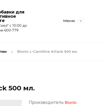
бавки для
ртивное
те
Меню
оюз" с 10:00 до
ни 600-779
тин
Bionic L-Carnitine Attack 500 мл.
ack 500 мл.
Производитель
Bionic